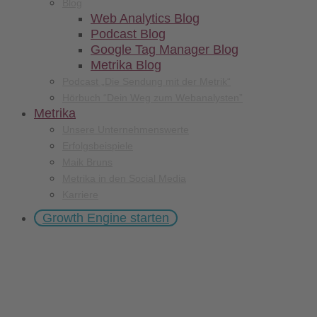
Blog
Web Analytics Blog
Podcast Blog
Google Tag Manager Blog
Metrika Blog
Podcast „Die Sendung mit der Metrik“
Hörbuch “Dein Weg zum Webanalysten”
Metrika
Unsere Unternehmenswerte
Erfolgsbeispiele
Maik Bruns
Metrika in den Social Media
Karriere
Growth Engine starten