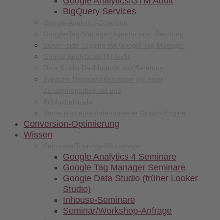
Google Analytics/GTM Audit
BigQuery Services
Google-Analytics-Coaching
Google-Tag-Manager-Agentur und -Beratung
Server-side Tagging mit Google Tag Manager
Google Analytics/GTM Audit
Data Studio Dashboards und Beratung
Typische Herausforderungen vor einer
Zusammenarbeit mit uns
Erfolgsbeispiele
Starte jetzt eure datenbasierte Growth Engine
Conversion-
Optimierung
Wissen
Seminare/
Trainings/
Workshops
Google Analytics 4 Seminare
Google Tag Manager Seminare
Google Data Studio (früher Looker
Studio)
Inhouse-Seminare
Seminar/Workshop-Anfrage