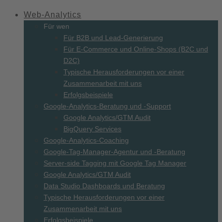
Web-
Analytics
Für wen
Für B2B und Lead-Generierung
Für E-Commerce und Online-Shops (B2C und
D2C)
Typische Herausforderungen vor einer
Zusammenarbeit mit uns
Erfolgsbeispiele
Google-Analytics-Beratung und -Support
Google Analytics/GTM Audit
BigQuery Services
Google-Analytics-Coaching
Google-Tag-Manager-Agentur und -Beratung
Server-side Tagging mit Google Tag Manager
Google Analytics/GTM Audit
Data Studio Dashboards und Beratung
Typische Herausforderungen vor einer
Zusammenarbeit mit uns
Erfolgsbeispiele