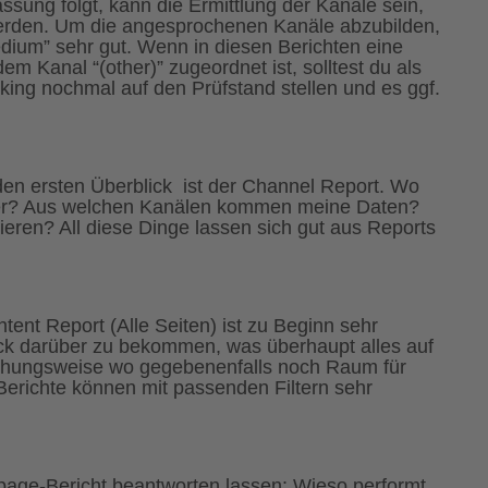
assung folgt, kann die Ermittlung der Kanäle sein,
werden. Um die angesprochenen Kanäle abzubilden,
edium” sehr gut. Wenn in diesen Berichten eine
 Kanal “(other)” zugeordnet ist, solltest du als
king nochmal auf den Prüfstand stellen und es ggf.
r den ersten Überblick ist der Channel Report. Wo
 her? Aus welchen Kanälen kommen meine Daten?
ren? All diese Dinge lassen sich gut aus Reports
tent Report (Alle Seiten) ist zu Beginn sehr
ick darüber zu bekommen, was überhaupt alles auf
ehungsweise wo gegebenenfalls noch Raum für
Berichte können mit passenden Filtern sehr
page-Bericht beantworten lassen: Wieso performt