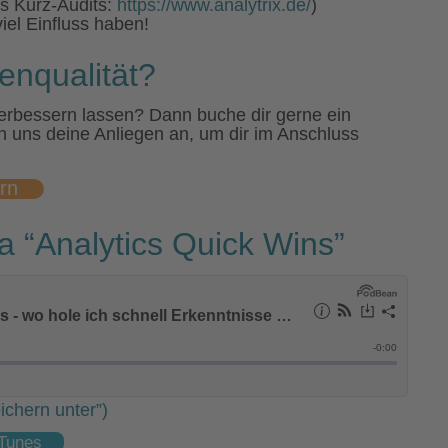
es Kurz-Audits:
https://www.analytrix.de/
)
iel Einfluss haben!
enqualität?
 verbessern lassen? Dann buche dir gerne ein
n uns deine Anliegen an, um dir im Anschluss
rn
 “Analytics Quick Wins”
ichern unter”)
iTunes