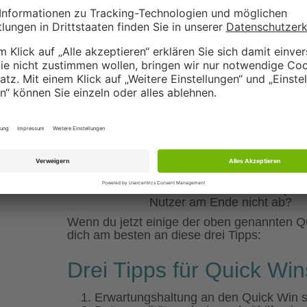
Auch in dem wahrscheinlich wicht
Win führen. Gibt es zum Beispiel 
dreifach erfasst wurden? Wird d
dieser Fragen könnte mit relativ 
Korrektheit deiner Daten haben, 
sehr wünschenswert ist.
Ein weiterer Aspekt zur Datenopt
Report. Gibt es Seiten auf denen
Falls ja, ist eine Verbesserungen 
höhere Conversion-Zahlen und wer
Weitere Fragen, die du dir als Qu
Ist dein Trustsymbol gut zu 
Frage ich im Checkout Proze
nerven könnten?
Sind die Versandkosten (fall
Nutzer am Ende nicht ab?
Wenn du jetzt einige der oben genannten Qu
dich am besten an diese drei Tipps:
Drei Tipps für Quick Wi
Erwartungshaltung an den Quick Win s