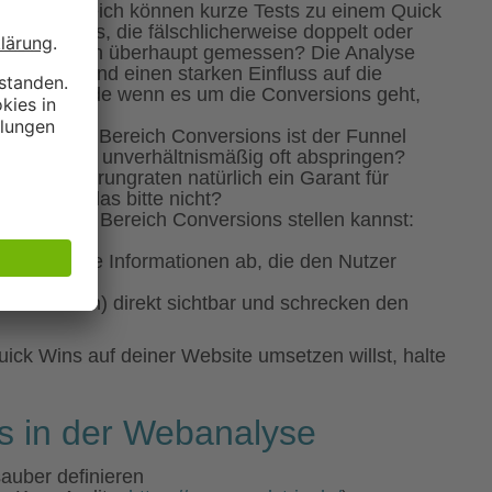
igsten Bereich können kurze Tests zu einem Quick
Conversions, die fälschlicherweise doppelt oder
ie Conversion überhaupt gemessen? Die Analyse
wenig Aufwand einen starken Einfluss auf die
was ja gerade wenn es um die Conversions geht,
imierung im Bereich Conversions ist der Funnel
 die Kunden unverhältnismäßig oft abspringen?
dieser Absprungraten natürlich ein Garant für
 möchte das bitte nicht?
ick Wins im Bereich Conversions stellen kannst:
sehen?
ss unnötige Informationen ab, die den Nutzer
s vorhanden) direkt sichtbar und schrecken den
ick Wins auf deiner Website umsetzen willst, halte
ns in der Webanalyse
auber definieren