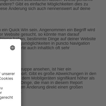
andere? Gibt es einfache Möglichkeiten dies zu
ese Änderung sich auch nennenswert auf deine
 ein Quick Win sein. Angenommen ein Begriff wird
er Website gesucht, so könnte man darauf
robleme haben, bestimmte Dinge auf deiner Website
erbesserungsmöglichkeiten in puncto Navigation
e Stichworte auch inhaltlich oft sehr
eich Zielgruppe ansehen, ist hier ein
Desktop Report. Gibt es große Abweichungen in den
ngrate auf dem Mobilgeräten signifikant höher als
nteressante Dinge, die man in diesem Report
rofessionellen Änderung direkt einen großen
ben können.