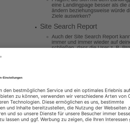
eine Landingpage besser als die 
ändern beziehungsweise würde di
Ziele auswirken?
Site Search Report
Auch der Site Search Report kann
immer und immer wieder auf dein
schließen, dass die User z. B. P
zu finden. Daraus könnten sich V
ergeben, und natürlich können dies
aufschlussreich sein.
Mobile/Desktop Report
Wenn wir uns als nächstes den Ber
interessanter Aspekt der Mobile/
Conversion-Zahlen? Ist die Abspru
auf dem Desktop? Es gibt viele I
untersuchen kann, die bei einer p
Einfluss auf deine Conversion ha
Conversions