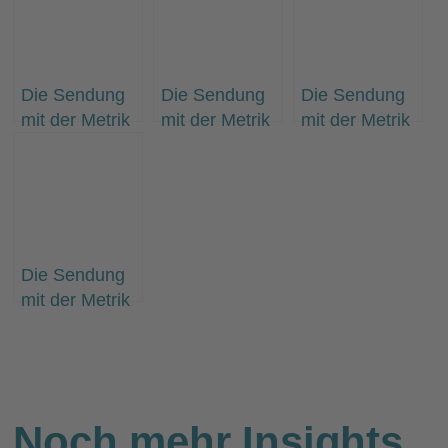
Die Sendung
Die Sendung
Die Sendung
mit der Metrik
mit der Metrik
mit der Metrik
#109 “That’s it:
#103 “Teure
#105
Jahresrückblick
Fehler, bevor
“Unwissenheit
2020 und
es überhaupt
kostet dich
kleine Preview
mit
Geld”
2021”
Webanalyse
losgeht “
Die Sendung
mit der Metrik
#106 “Warum
exponentielles
Wachstum für
Shops oft
Wunschdenken
Noch mehr Insights