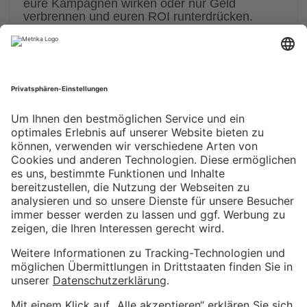
eure Kampagnen wirken oder nur Geld
verbrennen und euren ROI runterdrücken.
Nervig, oder? Genau das passiert in vielen
Setups, die wir sehen, durch den
sogenannten “Unassigned”-Traffic.
Dadurch verliert ihr wertvolle Einblicke, weil
GA4 euren Traffic nicht eindeutig zuordnen
kann.
Mehr erfahren >
Weitere Informationen
Impressum