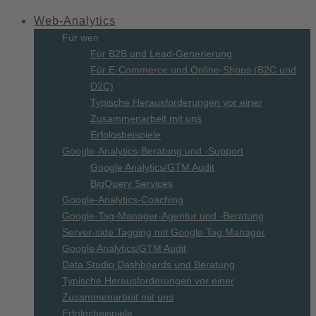
Web-
Analytics
Für wen
Für B2B und Lead-Generierung
Für E-Commerce und Online-Shops (B2C und
D2C)
Typische Herausforderungen vor einer
Zusammenarbeit mit uns
Erfolgsbeispiele
Google-Analytics-Beratung und -Support
Google Analytics/GTM Audit
BigQuery Services
Google-Analytics-Coaching
Google-Tag-Manager-Agentur und -Beratung
Server-side Tagging mit Google Tag Manager
Google Analytics/GTM Audit
Data Studio Dashboards und Beratung
Typische Herausforderungen vor einer
Zusammenarbeit mit uns
Erfolgsbeispiele