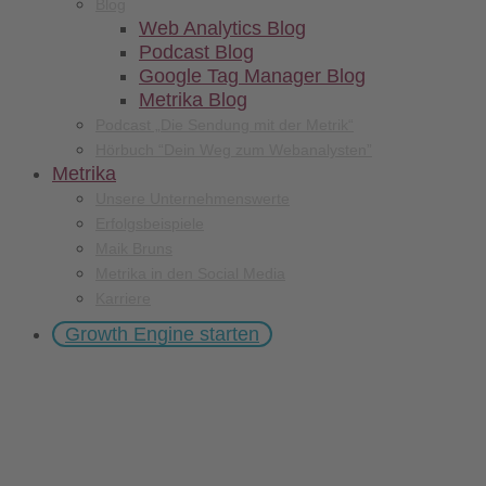
Blog
Web Analytics Blog
Podcast Blog
Google Tag Manager Blog
Metrika Blog
Podcast „Die Sendung mit der Metrik“
Hörbuch “Dein Weg zum Webanalysten”
Metrika
Unsere Unternehmenswerte
Erfolgsbeispiele
Maik Bruns
Metrika in den Social Media
Karriere
Growth Engine starten