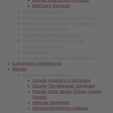
Google Analytics/GTM Audit
BigQuery Services
Google-Analytics-Coaching
Google-Tag-Manager-Agentur und -Beratung
Server-side Tagging mit Google Tag Manager
Google Analytics/GTM Audit
Data Studio Dashboards und Beratung
Typische Herausforderungen vor einer
Zusammenarbeit mit uns
Erfolgsbeispiele
Starte jetzt eure datenbasierte Growth Engine
Conversion-
Optimierung
Wissen
Seminare/
Trainings/
Workshops
Google Analytics 4 Seminare
Google Tag Manager Seminare
Google Data Studio (früher Looker
Studio)
Inhouse-Seminare
Seminar/Workshop-Anfrage