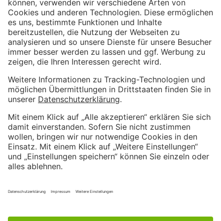
Weitere Informationen
Impressum
Kundenbewertungen und Erfahrungen zu
Kostenloser Growth Engine Call
Metrika GmbH
Datenschutzerklärung
SEHR GUT
%
100
AGB
Empfehlungen auf
Wir sind Proven Expert
ProvenExpert.com
5,00
/
4,81
Weitere hervorragende Bewertungen bei Trustpilot
4
57
Bewertungen auf
1
Bewertungen von
SEHR GUT
ProvenExpert.com
anderen Quelle