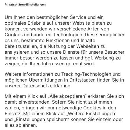
Website
Weitere Informationen
Impressum
Kundenbewertungen und Erfahrungen zu
Kostenloser Growth Engine Call
Metrika GmbH
Datenschutzerklärung
SEHR GUT
%
100
AGB
Empfehlungen auf
Wir sind Proven Expert
ProvenExpert.com