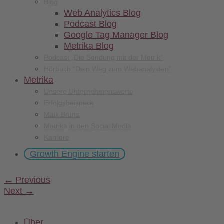
Blog
Web Analytics Blog
Podcast Blog
Google Tag Manager Blog
Metrika Blog
Podcast „Die Sendung mit der Metrik“
Hörbuch “Dein Weg zum Webanalysten”
Metrika
Unsere Unternehmenswerte
Erfolgsbeispiele
Maik Bruns
Metrika in den Social Media
Karriere
Growth Engine starten
←
Previous
Next
→
Über