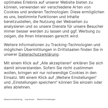
Weitere Informationen
Impressum
Kundenbewertungen und Erfahrungen zu
Kostenloser Growth Engine Call
Metrika GmbH
Datenschutzerklärung
SEHR GUT
%
100
AGB
Empfehlungen auf
Wir sind Proven Expert
ProvenExpert.com
5,00
/
4,81
Weitere hervorragende Bewertungen bei Trustpilot
4
57
Bewertungen auf