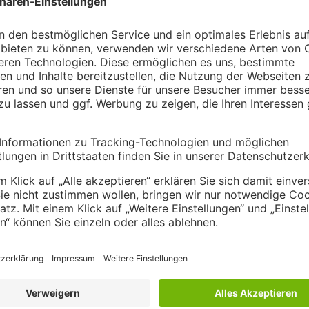
rainer, er ist der persönliche Erfolgs-Architekt für unsere Kund
e Mission: Mehr als nur Webseiten zu optimieren – er will Bus
d Analyse ist bei der Optimierung von Websites immer wieder ge