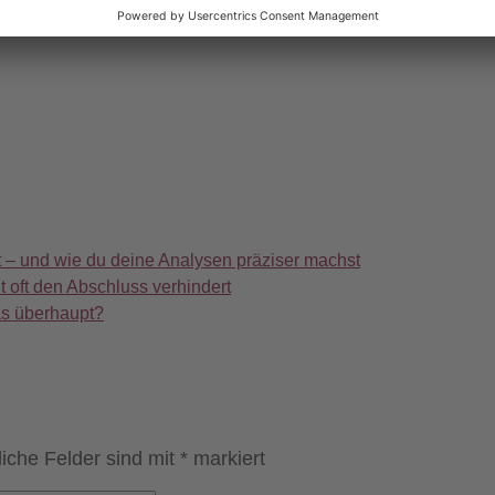
t – und wie du deine Analysen präziser machst
 oft den Abschluss verhindert
as überhaupt?
liche Felder sind mit
*
markiert