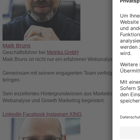
Maik Bruns
Geschäftsführer
bei
Metrika GmbH
Maik Bruns ist nicht nur ein erfahrener Webanalyse-Profi und -T
Gemeinsam mit seinem engagierten Team verfolgt er eine klar
bringen.
Sein exzellentes Hintergrundwissen aus Marketing, Technik un
Webanalyse und Growth Marketing begeistert.
LinkedIn
Facebook
Instagram
XING