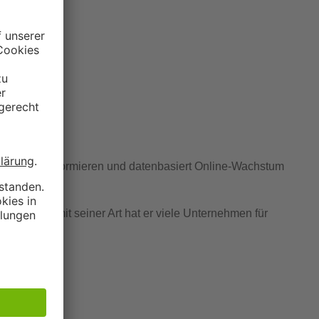
en.
inesses transformieren und datenbasiert Online-Wachstum
fragt und mit seiner Art hat er viele Unternehmen für