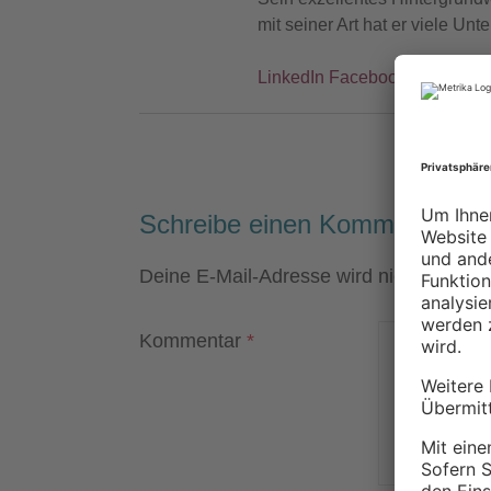
mit seiner Art hat er viele U
LinkedIn
Facebook
Instagra
Schreibe einen Kommentar
Deine E-Mail-Adresse wird nicht veröffen
Kommentar
*