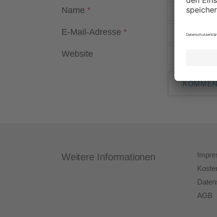
Name
*
E-Mail-Adresse
*
Website
Impr
Weitere Informationen
Koste
Daten
AGB