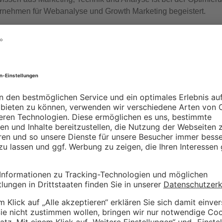
nternehmen für Webanalyse und Growth Marketing begeistert.
m
XING
tlicht.
Erforderliche Felder sind mit
*
markiert