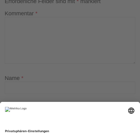
Erforderliche Felder sind mit
*
markiert
Kommentar
*
Name
*
E-Mail-Adresse
*
Website