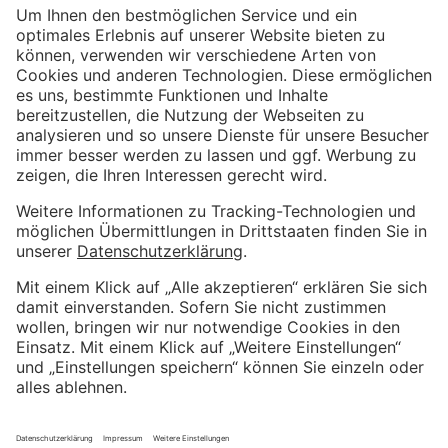
Weitere Informationen
Impressum
Kundenbewertungen und Erfahrungen zu
Kostenloser Growth Engine Call
Metrika GmbH
Datenschutzerklärung
SEHR GUT
%
100
AGB
Empfehlungen auf
Wir sind Proven Expert
ProvenExpert.com
5,00
/
4,81
Weitere hervorragende Bewertungen bei Trustpilot