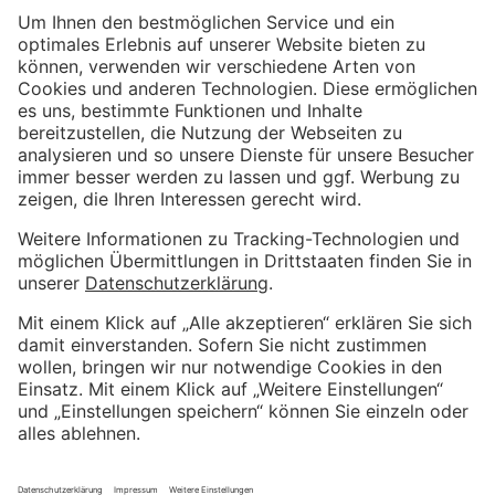
Mehr erfahren >
Weitere Informationen
Impressum
Kundenbewertungen und Erfahrungen zu
Kostenloser Growth Engine Call
Metrika GmbH
Datenschutzerklärung
SEHR GUT
%
100
AGB
Empfehlungen auf
Wir sind Proven Expert
ProvenExpert.com
5,00
/
4,81
Weitere hervorragende Bewertungen bei Trustpilot