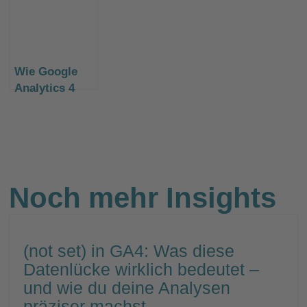
Analytics (UA)
Migration zu
Tag” (gtag.js)
wird 2023
Google
wechseln?
beendet. Wie
Analytics 4
den sicheren
gelingt
Wie Google
Umstieg auf
Analytics 4
GA4 schaffen?
Daten erhebt
und warum sie
anders
aussehen als
in Universal
Analytics
Noch mehr Insights
(not set) in GA4: Was diese
Datenlücke wirklich bedeutet –
und wie du deine Analysen
präziser machst