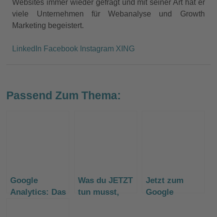
Websites immer wieder gefragt und mit seiner Art hat er
viele Unternehmen für Webanalyse und Growth
Marketing begeistert.
LinkedIn
Facebook
Instagram
XING
Passend Zum Thema:
Google
Was du JETZT
Jetzt zum
Analytics: Das
tun musst,
Google
Kapitel
damit dir die
Analytics
Universal
Last-Minute-
“Global Site