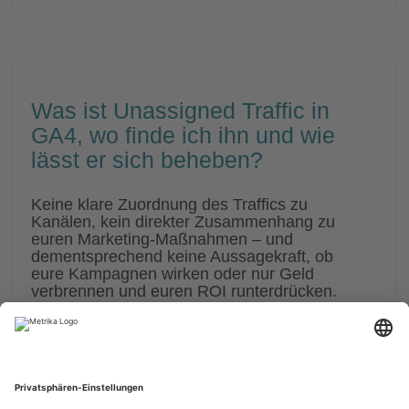
Was ist Unassigned Traffic in
GA4, wo finde ich ihn und wie
lässt er sich beheben?
Keine klare Zuordnung des Traffics zu
Kanälen, kein direkter Zusammenhang zu
euren Marketing-Maßnahmen – und
dementsprechend keine Aussagekraft, ob
eure Kampagnen wirken oder nur Geld
verbrennen und euren ROI runterdrücken.
Nervig, oder? Genau das passiert in vielen
Setups, die wir sehen, durch den
sogenannten “Unassigned”-Traffic.
Dadurch verliert ihr wertvolle Einblicke, weil
GA4 euren Traffic nicht eindeutig zuordnen
kann.