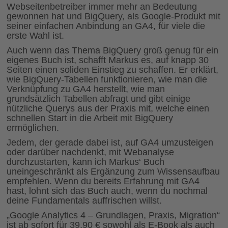
Webseitenbetreiber immer mehr an Bedeutung
gewonnen hat und BigQuery, als Google-Produkt mit
seiner einfachen Anbindung an GA4, für viele die
erste Wahl ist.
Auch wenn das Thema BigQuery groß genug für ein
eigenes Buch ist, schafft Markus es, auf knapp 30
Seiten einen soliden Einstieg zu schaffen. Er erklärt,
wie BigQuery-Tabellen funktionieren, wie man die
Verknüpfung zu GA4 herstellt, wie man
grundsätzlich Tabellen abfragt und gibt einige
nützliche Querys aus der Praxis mit, welche einen
schnellen Start in die Arbeit mit BigQuery
ermöglichen.
Jedem, der gerade dabei ist, auf GA4 umzusteigen
oder darüber nachdenkt, mit Webanalyse
durchzustarten, kann ich Markus‘ Buch
uneingeschränkt als Ergänzung zum Wissensaufbau
empfehlen. Wenn du bereits Erfahrung mit GA4
hast, lohnt sich das Buch auch, wenn du nochmal
deine Fundamentals auffrischen willst.
„Google Analytics 4 – Grundlagen, Praxis, Migration“
ist ab sofort für 39,90 € sowohl als E-Book als auch