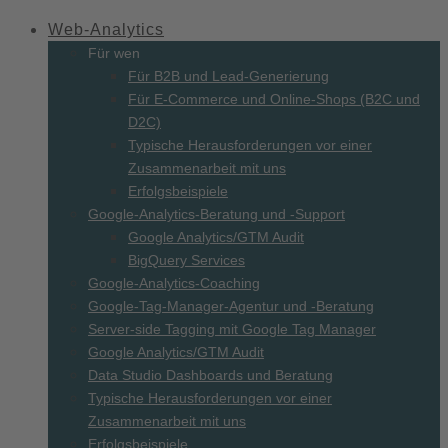
Web-
Analytics
Für wen
Für B2B und Lead-Generierung
Für E-Commerce und Online-Shops (B2C und
D2C)
Typische Herausforderungen vor einer
Zusammenarbeit mit uns
Erfolgsbeispiele
Google-Analytics-Beratung und -Support
Google Analytics/GTM Audit
BigQuery Services
Google-Analytics-Coaching
Google-Tag-Manager-Agentur und -Beratung
Server-side Tagging mit Google Tag Manager
Google Analytics/GTM Audit
Data Studio Dashboards und Beratung
Typische Herausforderungen vor einer
Zusammenarbeit mit uns
Erfolgsbeispiele