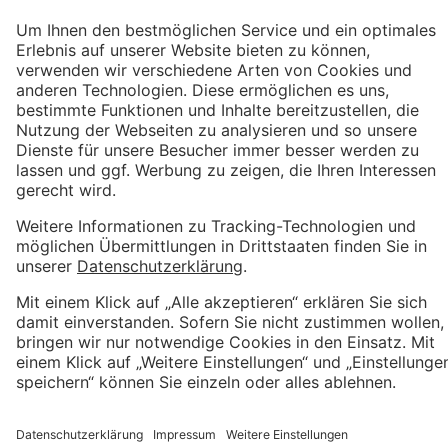
Impressum
Kostenloser Growth Engine Call
Datenschutzerklärung
AGB
Wir sind Proven Expert
Weitere hervorragende Bewertungen bei Trustpilot
(c) 2026 Metrika
Kundenbewertungen und Erfahrungen zu
Metrika GmbH
Top
SEHR GUT
%
100
Empfehlungen auf
ProvenExpert.com
5,00
/
4,81