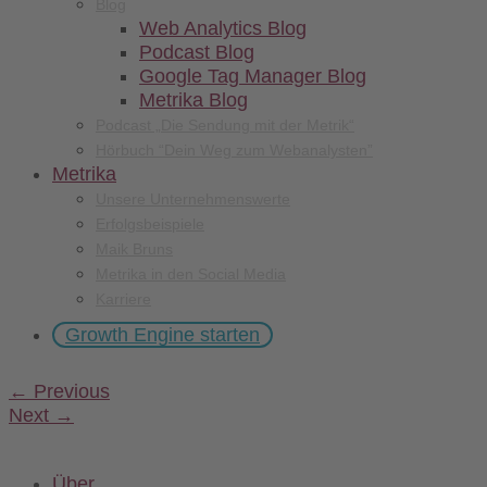
Blog
Web Analytics Blog
Podcast Blog
Google Tag Manager Blog
Metrika Blog
Podcast „Die Sendung mit der Metrik“
Hörbuch “Dein Weg zum Webanalysten”
Metrika
Unsere Unternehmenswerte
Erfolgsbeispiele
Maik Bruns
Metrika in den Social Media
Karriere
Growth Engine starten
←
Previous
Next
→
Über