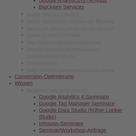
Google Analytics/GTM Audit
BigQuery Services
Google-Analytics-Coaching
Google-Tag-Manager-Agentur und -Beratung
Server-side Tagging mit Google Tag Manager
Google Analytics/GTM Audit
Data Studio Dashboards und Beratung
Typische Herausforderungen vor einer
Zusammenarbeit mit uns
Erfolgsbeispiele
Starte jetzt eure datenbasierte Growth Engine
Conversion-
Optimierung
Wissen
Seminare/
Trainings/
Workshops
Google Analytics 4 Seminare
Google Tag Manager Seminare
Google Data Studio (früher Looker
Studio)
Inhouse-Seminare
Seminar/Workshop-Anfrage