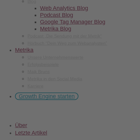
Blog
Web Analytics Blog
Podcast Blog
Google Tag Manager Blog
Metrika Blog
Podcast „Die Sendung mit der Metrik“
Hörbuch “Dein Weg zum Webanalysten”
Metrika
Unsere Unternehmenswerte
Erfolgsbeispiele
Maik Bruns
Metrika in den Social Media
Karriere
Growth Engine starten
Über
Letzte Artikel