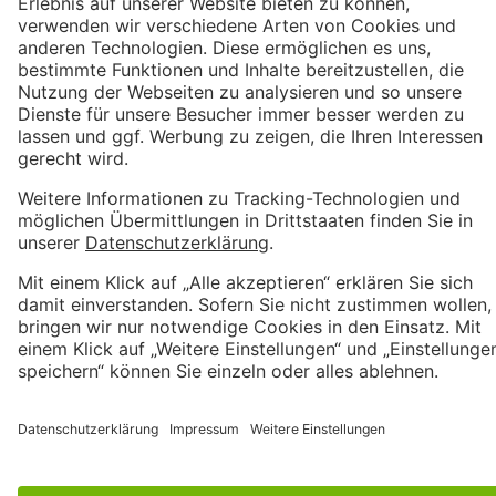
Datenschutzerklärung
AGB
Wir sind Proven Expert
Weitere hervorragende Bewertungen bei Trustpilot
Kundenbewertungen und Erfahrungen zu
(c) 2026 Metrika
Metrika GmbH
Top
SEHR GUT
%
100
Empfehlungen auf
ProvenExpert.com
5,00
/
4,81
4
57
Bewertungen auf
1
Bewertungen von