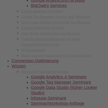
Google Analytics/GTM Audit
BigQuery Services
Google-Analytics-Coaching
Google-Tag-Manager-Agentur und -Beratung
Server-side Tagging mit Google Tag Manager
Google Analytics/GTM Audit
Data Studio Dashboards und Beratung
Typische Herausforderungen vor einer
Zusammenarbeit mit uns
Erfolgsbeispiele
Starte jetzt eure datenbasierte Growth Engine
Conversion-
Optimierung
Wissen
Seminare/
Trainings/
Workshops
Google Analytics 4 Seminare
Google Tag Manager Seminare
Google Data Studio (früher Looker
Studio)
Inhouse-Seminare
Seminar/Workshop-Anfrage