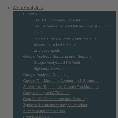
Web-
Analytics
Für wen
Für B2B und Lead-Generierung
Für E-Commerce und Online-Shops (B2C und
D2C)
Typische Herausforderungen vor einer
Zusammenarbeit mit uns
Erfolgsbeispiele
Google-Analytics-Beratung und -Support
Google Analytics/GTM Audit
BigQuery Services
Google-Analytics-Coaching
Google-Tag-Manager-Agentur und -Beratung
Server-side Tagging mit Google Tag Manager
Google Analytics/GTM Audit
Data Studio Dashboards und Beratung
Typische Herausforderungen vor einer
Zusammenarbeit mit uns
Erfolgsbeispiele