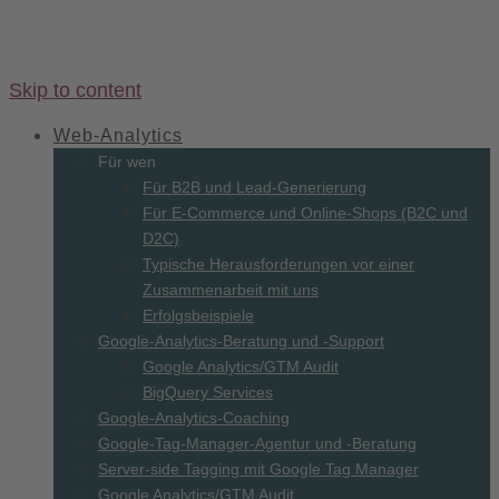
Skip to content
Web-
Analytics
Für wen
Für B2B und Lead-Generierung
Für E-Commerce und Online-Shops (B2C und
D2C)
Typische Herausforderungen vor einer
Zusammenarbeit mit uns
Erfolgsbeispiele
Google-Analytics-Beratung und -Support
Google Analytics/GTM Audit
BigQuery Services
Google-Analytics-Coaching
Google-Tag-Manager-Agentur und -Beratung
Server-side Tagging mit Google Tag Manager
Google Analytics/GTM Audit