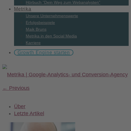
Hörbuch “Dein Weg zum Webanalysten”
Metrika
Unsere Unternehmenswerte
Erfolgsbeispiele
Maik Bruns
Metrika in den Social Media
Karriere
Growth Engine starten
←
Previous
Über
Letzte Artikel