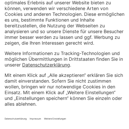
Weitere Informationen
Impressum
Kundenbewertungen und Erfahrungen zu
Kostenloser Growth Engine Call
Metrika GmbH
Datenschutzerklärung
SEHR GUT
%
100
AGB
Empfehlungen auf
Wir sind Proven Expert
ProvenExpert.com
5,00
/
4,81
Weitere hervorragende Bewertungen bei Trustpilot
4
57
Bewertungen auf