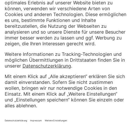
Weitere Informationen
Impressum
Kundenbewertungen und Erfahrungen zu
Kostenloser Growth Engine Call
Metrika GmbH
Datenschutzerklärung
SEHR GUT
%
100
AGB
Empfehlungen auf
Wir sind Proven Expert
ProvenExpert.com
5,00
/
4,81
Weitere hervorragende Bewertungen bei Trustpilot
4
57
Bewertungen auf