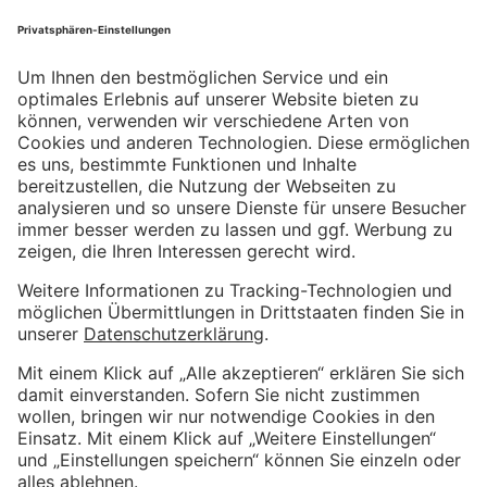
Website
Weitere Informationen
Impressum
Kundenbewertungen und Erfahrungen zu
Kostenloser Growth Engine Call
Metrika GmbH
Datenschutzerklärung
SEHR GUT
%
100
AGB
Empfehlungen auf