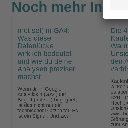
Noch mehr Insig
(not set) in GA4:
Die 4
Was diese
Kauf
Datenlücke
War
wirklich bedeutet –
Unsic
und wie du deine
den 
Analysen präziser
verhi
machst
Kaufen
wirken o
Wenn dir in Google
es aber
Analytics 4 (GA4) der
B2B- u
Begriff (not set) begegnet,
Hochpr
ist das nicht nur ein
Unsiche
technischer Platzhalter. Es
zwisch
ist ein Signal. Und zwar
Störung
zum Abb