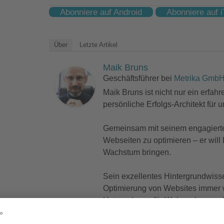
Abonniere auf Android
Abonniere auf 
Über
Letzte Artikel
Maik Bruns
Geschäftsführer
bei
Metrika Gmb
Maik Bruns ist nicht nur ein erfahr
persönliche Erfolgs-Architekt für
Gemeinsam mit seinem engagierten 
Webseiten zu optimieren – er will
Wachstum bringen.
Sein exzellentes Hintergrundwisse
Optimierung von Websites immer wi
Unternehmen für Webanalyse und 