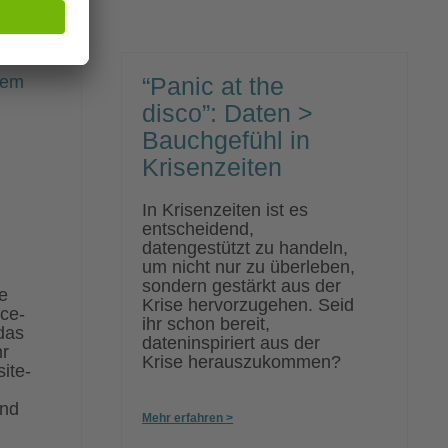
keiten
Bettag
le
cs”
“Panic at the
disco”: Daten >
Bauchgefühl in
Krisenzeiten
In Krisenzeiten ist es
entscheidend,
datengestützt zu handeln,
um nicht nur zu überleben,
sondern gestärkt aus der
e
Krise hervorzugehen. Seid
ce-
ihr schon bereit,
das
dateninspiriert aus der
r
Krise herauszukommen?
ite-
ind
Mehr erfahren >