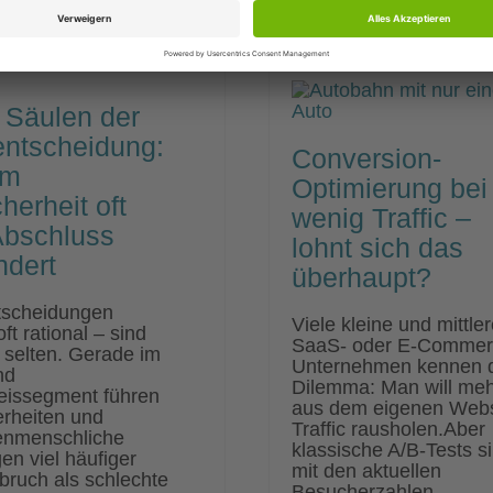
(Google Ads)
Möglich
hts
und Analytics”
in Goog
Analyti
 Säulen der
entscheidung:
Conversion-
um
Optimierung bei
herheit oft
wenig Traffic –
Abschluss
lohnt sich das
ndert
überhaupt?
tscheidungen
Viele kleine und mittler
ft rational – sind
SaaS- oder E-Commer
 selten. Gerade im
Unternehmen kennen 
nd
Dilemma: Man will meh
eissegment führen
aus dem eigenen Webs
rheiten und
Traffic rausholen.Aber
enmenschliche
klassische A/B-Tests s
en viel häufiger
mit den aktuellen
ruch als schlechte
Besucherzahlen