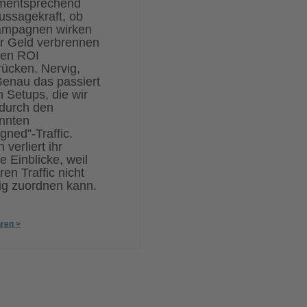
mentsprechend
ussagekraft, ob
ampagnen wirken
r Geld verbrennen
ren ROI
rücken. Nervig,
enau das passiert
n Setups, die wir
durch den
nnten
gned”-Traffic.
verliert ihr
e Einblicke, weil
en Traffic nicht
ig zuordnen kann.
ren >