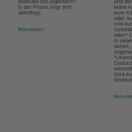
bedeutet das eigentlich?
und de
In der Praxis zeigt sich
keine A
allerdings
eure K
oder nu
und eu
runterd
Mehr erfahren >
oder? G
in viele
sehen, 
sogena
“Unassi
Dadurch 
wertvoll
GA4 eur
eindeut
Mehr erfah