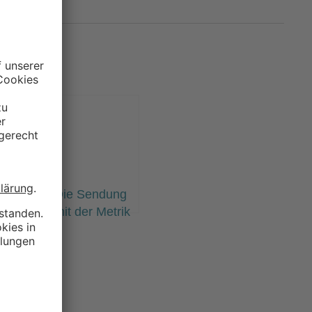
NG
ndung
Die Sendung
Metrik
mit der Metrik
#14: “Digitale
ntiere
Transformation
ss die
– mal ganz
e
hypefrei” mit
 – Acht
Matthias