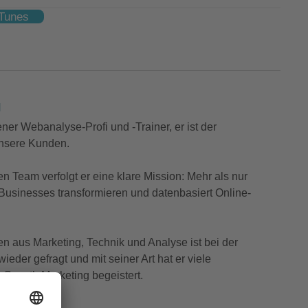
iTunes
H
ener Webanalyse-Profi und -Trainer, er ist der
 unsere Kunden.
Team verfolgt er eine klare Mission: Mehr als nur
 Businesses transformieren und datenbasiert Online-
n aus Marketing, Technik und Analyse ist bei der
eder gefragt und mit seiner Art hat er viele
Growth Marketing begeistert.