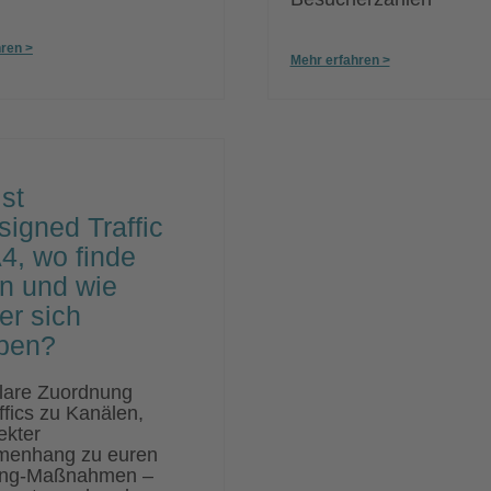
ren >
Mehr erfahren >
st
igned Traffic
4, wo finde
hn und wie
 er sich
ben?
lare Zuordnung
ffics zu Kanälen,
ekter
enhang zu euren
ing-Maßnahmen –