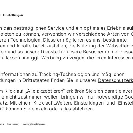
LinkedIn
Facebook
Instagram
XI
Passend zum Thema:
Die Sendung
Die Sendung
Die Se
mit der Metrik
mit der Metrik
mit der 
#33 “Sorry
#35 “Elf
#38
Last Click –
Gründe für
“Segme
nobody’s
Messunterschiede
oder la
perfect”
zwischen
Analys
AdWords
bleiben