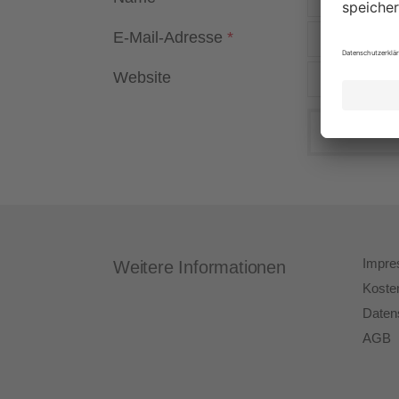
E-Mail-Adresse
*
Website
Impr
Weitere Informationen
Koste
Daten
AGB