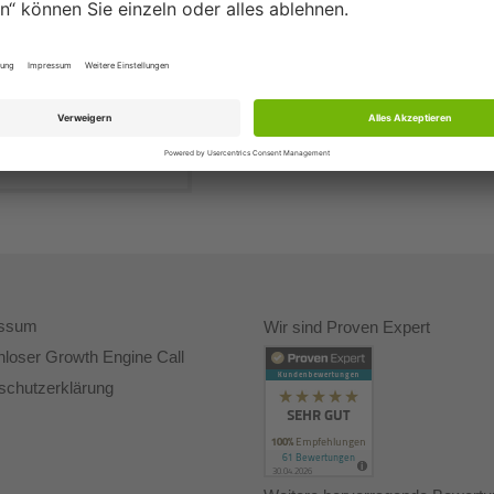
essum
Wir sind Proven Expert
nloser Growth Engine Call
schutzerklärung