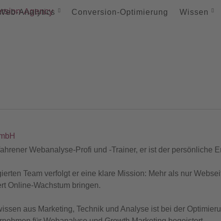
Web-
Analytics
Conversion-
Optimierung
Wissen
GmbH
rfahrener Webanalyse-Profi und -Trainer, er ist der persönliche E
ten Team verfolgt er eine klare Mission: Mehr als nur Webseit
ert Online-Wachstum bringen.
wissen aus Marketing, Technik und Analyse ist bei der Optimie
nternehmen für Webanalyse und Growth Marketing begeistert.