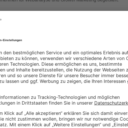
m
XING
tlicht.
Erforderliche Felder sind mit
*
markiert