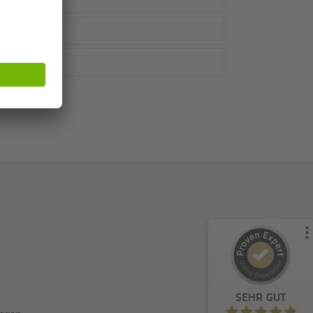
Kundenbewertungen und Erfahrungen zu
Metrika GmbH
%
100
SEHR GUT
Empfehlungen auf
ProvenExpert.com
5,00
/
4,81
57
4
1
Bewertungen von
Bewertungen auf
anderen Quelle
ProvenExpert.com
Blick aufs ProvenExpert-Profil werfen
SEHR GUT
Elina F.