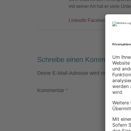
mit seiner Art hat er viele U
LinkedIn
Facebook
Instagra
Schreibe einen Kommentar
Deine E-Mail-Adresse wird nicht veröffen
Kommentar
*