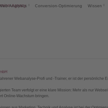
Web-
Analytics
Conversion-
Optimierung
Wissen
GmbH
rfahrener Webanalyse-Profi und -Trainer, er ist der persönliche E
ten Team verfolgt er eine klare Mission: Mehr als nur Webseit
ert Online-Wachstum bringen.
wissen aus Marketing, Technik und Analyse ist bei der Optimie