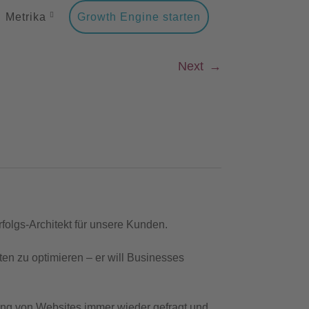
Metrika
Growth Engine starten
Next
→
rfolgs-Architekt für unsere Kunden.
en zu optimieren – er will Businesses
rung von Websites immer wieder gefragt und