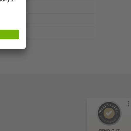
Kundenbewertungen und Erfahrungen zu
Metrika GmbH
%
100
SEHR GUT
Empfehlungen auf
ProvenExpert.com
5,00
/
4,81
57
4
1
Bewertungen von
Bewertungen auf
anderen Quelle
ProvenExpert.com
Blick aufs ProvenExpert-Profil werfen
SEHR GUT