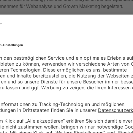
nternehmen für Webanalyse und Growth Marketing begeistert.
m
XING
tlicht.
Erforderliche Felder sind mit
*
markiert