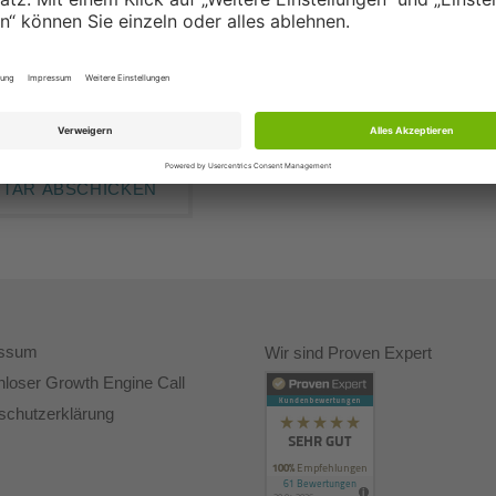
essum
Wir sind Proven Expert
nloser Growth Engine Call
schutzerklärung