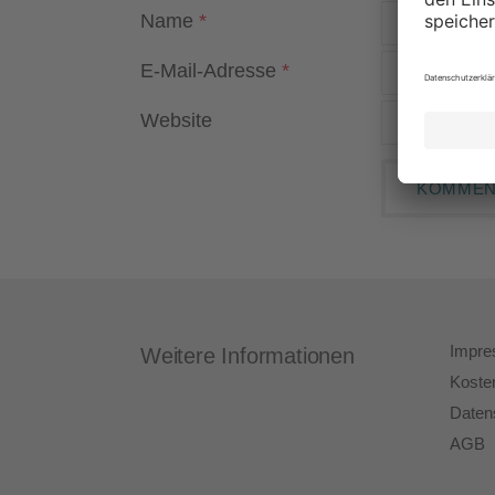
Name
*
E-Mail-Adresse
*
Website
Impr
Weitere Informationen
Koste
Daten
AGB