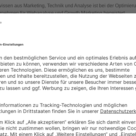
wissen aus Marketing, Technik und Analyse ist bei der Optimie
nternehmen für Webanalyse und Growth Marketing begeistert.
m
XING
tlicht.
Erforderliche Felder sind mit
*
markiert