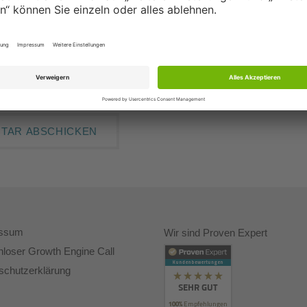
essum
Wir sind Proven Expert
nloser Growth Engine Call
schutzerklärung