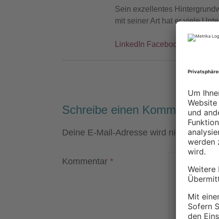
Sein exzellentes Hintergrund
mit seiner Art hat er viele U
LinkedIn
Facebook
Instagra
Schreibe einen Kommentar
Deine E-Mail-Adresse wird nicht veröffen
Kommentar
*