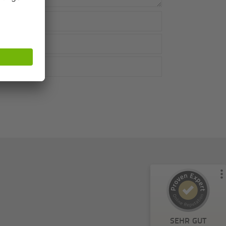
Kundenbewertungen und Erfahrungen zu
Metrika GmbH
%
100
SEHR GUT
Empfehlungen auf
ProvenExpert.com
5,00
/
4,81
57
4
1
Bewertungen von
Bewertungen auf
anderen Quelle
ProvenExpert.com
Blick aufs ProvenExpert-Profil werfen
SEHR GUT