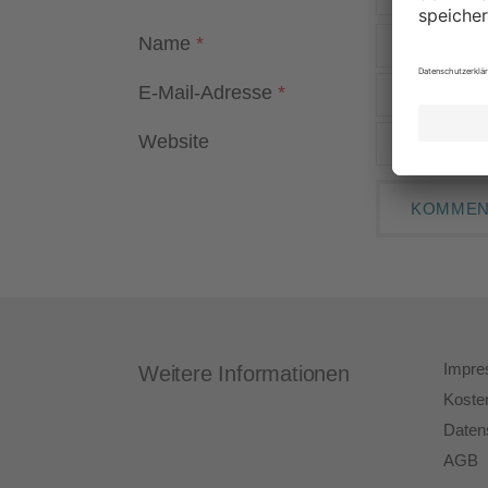
Name
*
E-Mail-Adresse
*
Website
Impr
Weitere Informationen
Koste
Daten
AGB