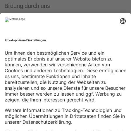
Bildung durch uns
Von uns gibt es nicht nur eigene Bildungsangeboten. Auch
für einen der größten Anbieter von Online-Marketing-
Seminaren (121WATT) treten wir an, z. B. zum
Looker-
Studio-Seminar
oder auch mit dem Google-Analytics-
Seminar.
&
Weitere Informationen
Impressum