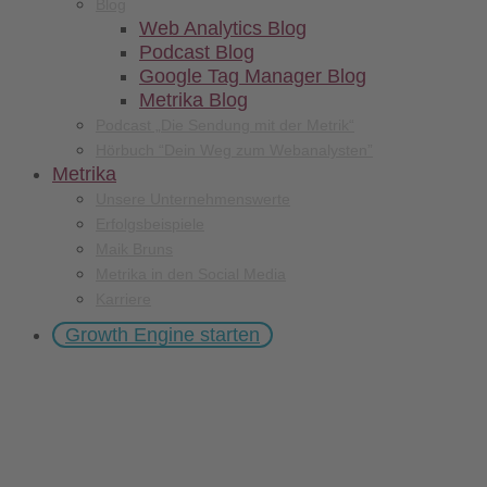
Blog
Web Analytics Blog
Podcast Blog
Google Tag Manager Blog
Metrika Blog
Podcast „Die Sendung mit der Metrik“
Hörbuch “Dein Weg zum Webanalysten”
Metrika
Unsere Unternehmenswerte
Erfolgsbeispiele
Maik Bruns
Metrika in den Social Media
Karriere
Growth Engine starten