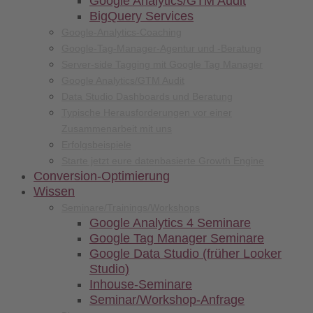
Google Analytics/GTM Audit
BigQuery Services
Google-Analytics-Coaching
Google-Tag-Manager-Agentur und -Beratung
Server-side Tagging mit Google Tag Manager
Google Analytics/GTM Audit
Data Studio Dashboards und Beratung
Typische Herausforderungen vor einer
Zusammenarbeit mit uns
Erfolgsbeispiele
Starte jetzt eure datenbasierte Growth Engine
Conversion-
Optimierung
Wissen
Seminare/
Trainings/
Workshops
Google Analytics 4 Seminare
Google Tag Manager Seminare
Google Data Studio (früher Looker
Studio)
Inhouse-Seminare
Seminar/Workshop-Anfrage