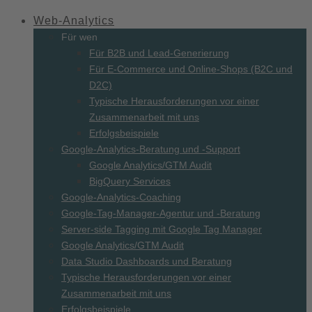
Web-
Analytics
Für wen
Für B2B und Lead-Generierung
Für E-Commerce und Online-Shops (B2C und
D2C)
Typische Herausforderungen vor einer
Zusammenarbeit mit uns
Erfolgsbeispiele
Google-Analytics-Beratung und -Support
Google Analytics/GTM Audit
BigQuery Services
Google-Analytics-Coaching
Google-Tag-Manager-Agentur und -Beratung
Server-side Tagging mit Google Tag Manager
Google Analytics/GTM Audit
Data Studio Dashboards und Beratung
Typische Herausforderungen vor einer
Zusammenarbeit mit uns
Erfolgsbeispiele